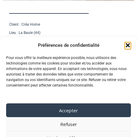
Client : Créa Home
Lieu : La Baule (44)
Photographe : Elodie Dugué
Préférences de confidentialité
Pour vous offrir la meilleure expérience possible, nous utilisons des
technologies comme les cookies pour stocker et/ou accéder aux
informations de votre appareil. En acceptant ces technologies, vous nous
autorisez à traiter des données telles que votre comportement de
navigation ou vos identifiants uniques sur ce site. Refuser ou retirer votre
consentement peut affecter certaines fonctionnalités.
06 60 39 21 04
contact[at]elodiedugue.com
Accepter
Maisdon sur Sèvre
Refuser