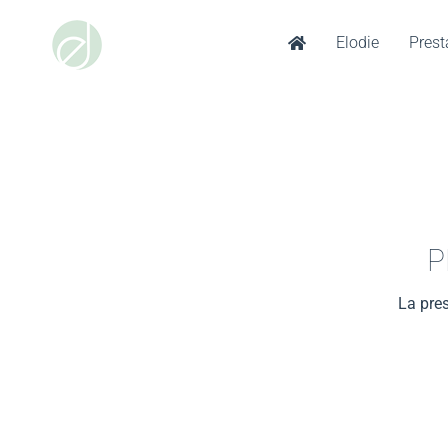
Elodie
Prest
Aller
au
PHOTOGRAPHE CO
contenu
P
La pres